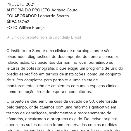
PROJETO 2021
AUTORIA DO PROJETO Adriano Couto
COLABORADOR Leonardo Soares
ÁREA 187m2
FOTO William França
★ Link do projeto no site Archdaily Brasil
O Instituto do Sono é uma clínica de neurologia onde são
elaborados diagnósticos de desempenho do sono e consultas
relacionadas. Os pacientes dormem no local, permitindo as
leituras da polissonografia, o que exigiu um programa de uso do
prédio específico em termos de instalações, como um conjunto
de suítes completas para pernoite e uma saleta de
monitoramento, além de ambientes comuns a espaços clínicos,
como recepção, área de espera e consultórios.
O projeto se deu em uma casa da década de 50, deteriorada
pelo tempo, onde atuamos com uma reforma significativa em
termos de demolições, acabamentos e reordenamento de
cômodos, encaixando o programa exigido. Do imóvel original,
apenas as suítes da casa foram preservadas com as medidas
originais, tornando-se dois quartos para pernoite dos pacientes.